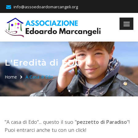
info@assoedoardomarcangeli.org
L'Eredità di EDO
Home
A Casa di Edo
"A casa di Edo"... questo il suo "
pezzetto di Paradiso
"!
Puoi entrarci anche tu con un click!