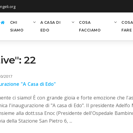
geli.org
CHI
A CASA DI
COSA
COSA
SIAMO
EDO
FACCIAMO
FARE
ive": 22
10/2017
urazione "A Casa di Edo"
mente ci siamo! È con grande gioia e forte emozione che l
ca l'inaugurazione di "A casa di Edo". Il presidente Adelfo M
nsieme alla dott.ssa Enoc (Presidente dell'Ospedale Bambin
via della Stazione San Pietro 6, ...