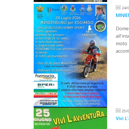
24/
MINI
Domen
all'in
moto 
accomp
25/
Vivi 