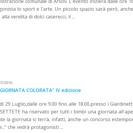
strazione comunale di Arsoli. L'evento inizierà dalle ore 1
onista lo sport e l'arte. Un piccolo spazio sarà però, anche
alla vendita di dolci caserecci, il ...
07/2016
GIORNATA COLORATA" IV edizione
ì 29 Luglio,dalle ore 9.00 fino alle 18.00,presso i Giardinet
TTETE ha riservato per tutti i bimbi una giornata all'aperto,
e la giornata si terrà, infatti, anche un concorso estempor
e..." che vedrà protagonisti ...