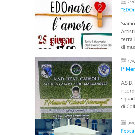
25/
"EDOn
Siamo 
Artist
terrà
di mus
17/
I° Me
A.S.D.
ricord
squadr
di Col
04/
Festa