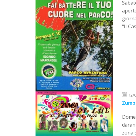
Sabato
aperto
giorna
"Il Ca
12/
Zumba
Domeni
darann
zona s