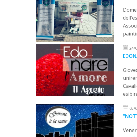
Domeni
dell'
Associ
painti
24/
EDON
Gioved
unire
Cavali
esibir
05/
"NOT
Vener