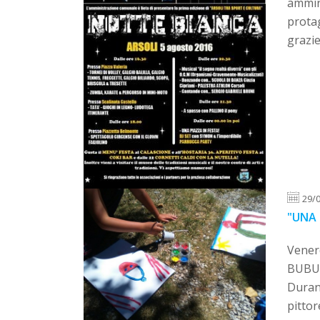
ammini
protag
grazie 
29/
"UNA 
Venerd
BUBUSE
Durant
pittor