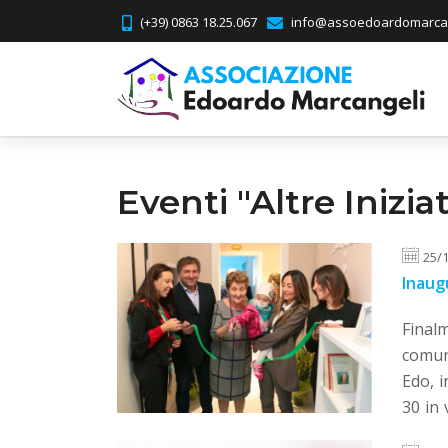
(+39) 0863 18.25.067
info@assoedoardomarcan
Eventi "Altre Iniziat
25/
Inaug
Final
comuni
Edo, i
30 in 