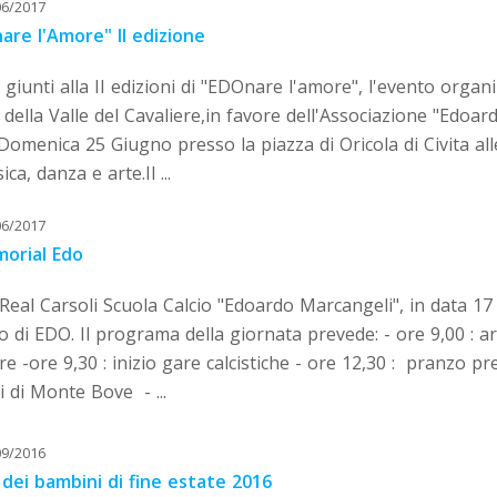
06/2017
are l'Amore" II edizione
giunti alla II edizioni di "EDOnare l'amore", l'evento organ
i della Valle del Cavaliere,in favore dell'Associazione "Ed
 Domenica 25 Giugno presso la piazza di Oricola di Civita a
ica, danza e arte.Il ...
06/2017
morial Edo
 Real Carsoli Scuola Calcio "Edoardo Marcangeli", in data 17
o di EDO. Il programa della giornata prevede: - ore 9,00 : a
e -ore 9,30 : inizio gare calcistiche - ore 12,30 : pranzo pr
li di Monte Bove - ...
09/2016
 dei bambini di fine estate 2016